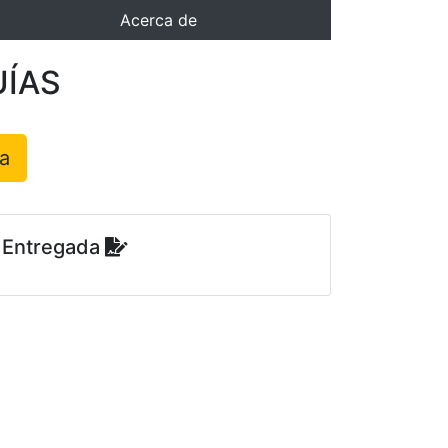
Acerca de
UÍAS
a
Entregada