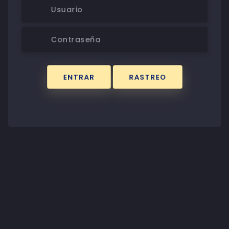
ENTRAR
RASTREO